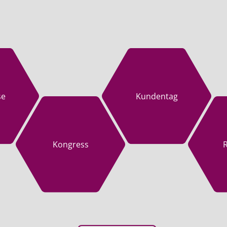
se
Kundentag
Kongress